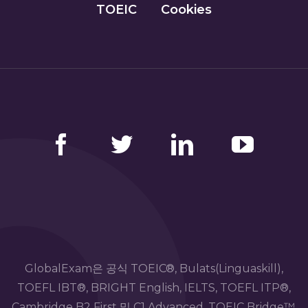
TOEIC
Cookies
Facebook
Twitter
LinkedIn
YouTube
GlobalExam은 공식 TOEIC®, Bulats(Linguaskill),
TOEFL IBT®, BRIGHT English, IELTS, TOEFL ITP®,
Cambridge B2 First 및 C1 Advanced, TOEIC Bridge™,