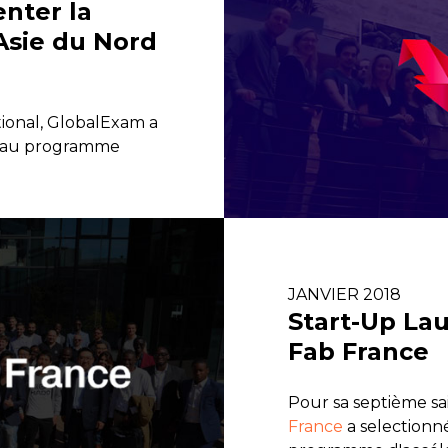
nter la
Asie du Nord
ional, GlobalExam a
ce au programme
JANVIER 2018
Start-Up Lau
Fab France
Pour sa septième sai
France
a selectionn