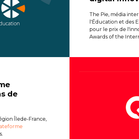
The Pie, média inte
l'Éducation et des
pour le prix de l'i
Awards of the Inter
rme
ns de
égion Îlede-France,
lateforme
s.