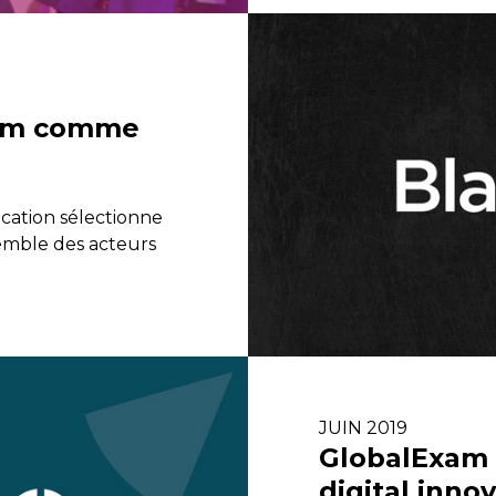
xam comme
cation sélectionne
emble des acteurs
JUIN 2019
GlobalExam e
digital inno