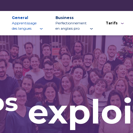
General
Business
Apprentissage
Perfectionnement
Tarifs
des langues
en anglais pro
os
exploi