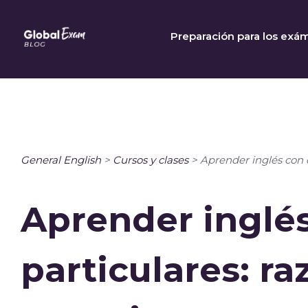
Skip
to
Preparación para los exá
content
General English
>
Cursos y clases
>
Aprender inglés con c
Aprender inglés
particulares: ra