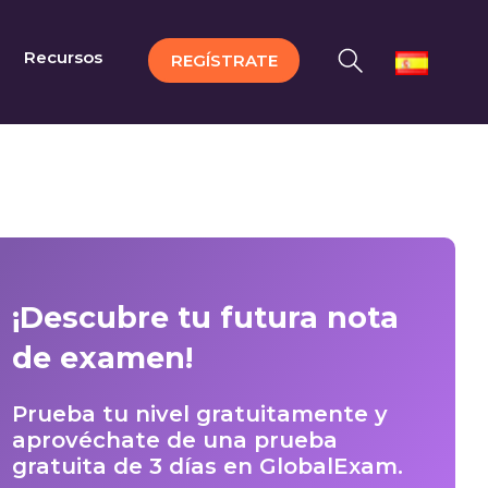
Recursos
REGÍSTRATE
¡Descubre tu futura nota
de examen!
Prueba tu nivel gratuitamente y
aprovéchate de una prueba
gratuita de 3 días en GlobalExam.