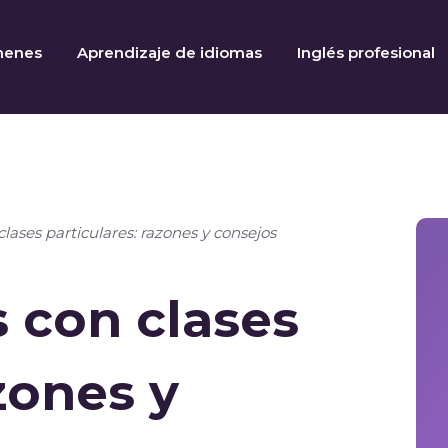
menes
Aprendizaje de idiomas
Inglés profesional
lases particulares: razones y consejos
 con clases
zones y