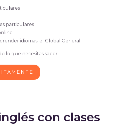
ticulares
es particulares
online
render idiomas: el Global General
o lo que necesitas saber.
UITAMENTE
nglés con clases