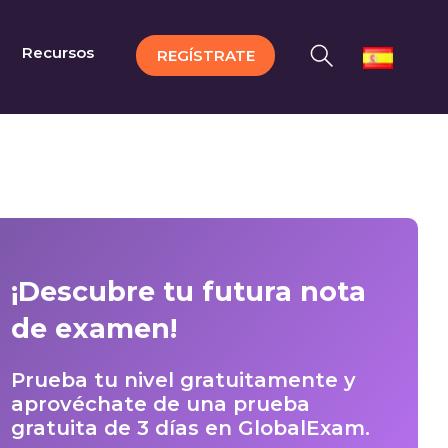
Recursos
REGÍSTRATE
¡Descubre tu futura nota
de examen!
Prueba tu nivel gratuitamente y
aprovéchate de una prueba
gratuita de 3 días en GlobalExam.