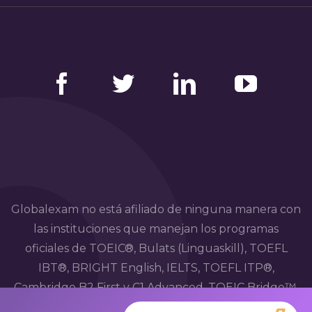
Facebook
Twitter
LinkedIn
YouTube
Globalexam no está afiliado de ninguna manera con
las instituciones que manejan los programas
oficiales de TOEIC®, Bulats (Linguaskill), TOEFL
IBT®, BRIGHT English, IELTS, TOEFL ITP®,
Cambridge B2 First y C1 Advanced, TOEIC Bridge™,
HSK®, BRIGHT Español, DELE, DELF, TCF, BRIGHT