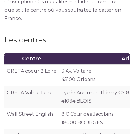
d’inscription. Ces modalités sont identiques, quel
que soit le centre où vous souhaitez le passer en
France.
Les centres
Centre
Adr
GRETA coeur 2 Loire
3 Av. Voltaire
45100 Orléans
GRETA Val de Loire
Lycée Augustin Thierry CS 8
41034 BLOIS
Wall Street English
8 C Cour des Jacobins
18000 BOURGES