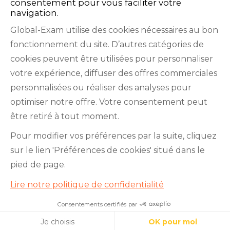
consentement pour vous faciliter votre
navigation.
Global-Exam utilise des cookies nécessaires au bon
fonctionnement du site. D’autres catégories de
Facebook
Twitter
LinkedIn
YouTube
cookies peuvent être utilisées pour personnaliser
votre expérience, diffuser des offres commerciales
personnalisées ou réaliser des analyses pour
optimiser notre offre. Votre consentement peut
être retiré à tout moment.
GlobalExam n’entretient aucun lien avec les
Pour modifier vos préférences par la suite, cliquez
institutions qui gèrent les examens officiels du
sur le lien 'Préférences de cookies' situé dans le
TOEIC®, du Bulats (Linguaskill), du TOEFL IBT®, du
pied de page.
BRIGHT English, de l’IELTS, du TOEFL ITP®, des
Lire notre politique de confidentialité
Cambridge B2 First et C1 Advanced, du TOEIC
Bridge™, du HSK®, du BRIGHT Español, du DELE,
Consentements certifiés par
Réussissez votre TOEIC !
du DELF, du TCF, du BRIGHT Deutsch et du WiDaF.
Cookies
Je choisis
OK pour moi