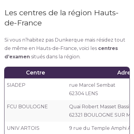
Les centres de la région Hauts-
de-France
Si vous n’habitez pas Dunkerque mais résidez tout
de même en Hauts-de-France, voici les
centres
d’examen
situés dans la région.
Centre
Adres
SIADEP
rue Marcel Sembat
62304 LENS
FCU BOULOGNE
Quai Robert Masset Bassin
62321 BOULOGNE SUR M
UNIV ARTOIS
9 rue du Temple Amphi A de