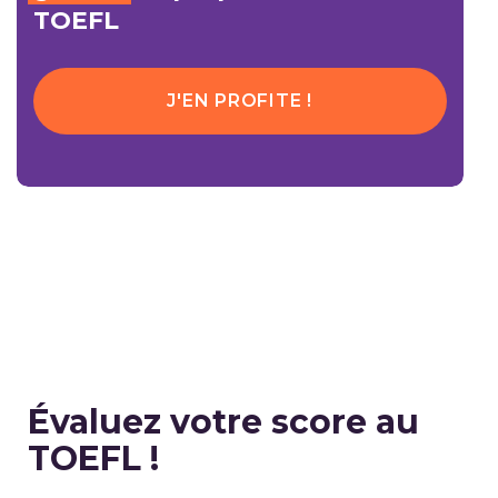
TOEFL
J'EN PROFITE !
É
valuez votre score au
TOEFL !