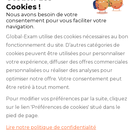
Cookies !
Nous avons besoin de votre
consentement pour vous faciliter votre
navigation.
Global-Exam utilise des cookies nécessaires au bon
fonctionnement du site. D’autres catégories de
Facebook
Twitter
LinkedIn
YouTube
cookies peuvent être utilisées pour personnaliser
votre expérience, diffuser des offres commerciales
personnalisées ou réaliser des analyses pour
optimiser notre offre. Votre consentement peut
être retiré à tout moment.
GlobalExam n’entretient aucun lien avec les
Pour modifier vos préférences par la suite, cliquez
institutions qui gèrent les examens officiels du
sur le lien 'Préférences de cookies' situé dans le
TOEIC®, du Bulats (Linguaskill), du TOEFL IBT®, du
pied de page.
BRIGHT English, de l’IELTS, du TOEFL ITP®, des
Lire notre politique de confidentialité
Cambridge B2 First et C1 Advanced, du TOEIC