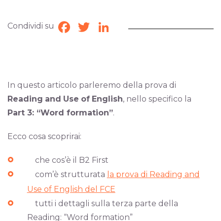
Condividi su
Facebook
Twitter
LinkedIn
In questo articolo parleremo della prova di
Reading
and
Use
of
English
, nello specifico la
Part 3: “Word formation”
.
Ecco cosa scoprirai:
che cos’è il B2 First
com’è strutturata
la prova di Reading and
Use of English del FCE
tutti i dettagli sulla terza parte della
Reading: “Word formation”