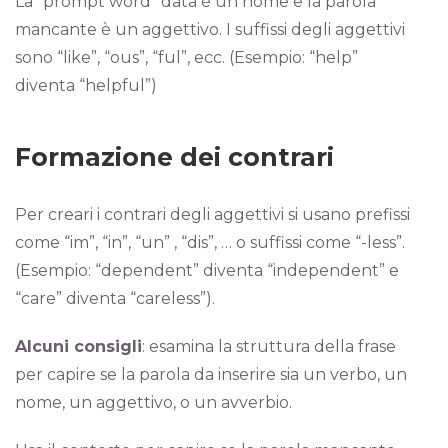
La “prompt word” data è un nome e la parola
mancante è un aggettivo. I suffissi degli aggettivi
sono “like”, “ous”, “ful”, ecc. (Esempio: “help”
diventa “helpful”)
Formazione dei contrari
Per creari i contrari degli aggettivi si usano prefissi
come “im”, “in”, “un” , “dis”, … o suffissi come “-less”.
(Esempio: “dependent” diventa “independent” e
“care” diventa “careless”).
Alcuni consigli
: esamina la struttura della frase
per capire se la parola da inserire sia un verbo, un
nome, un aggettivo, o un avverbio.