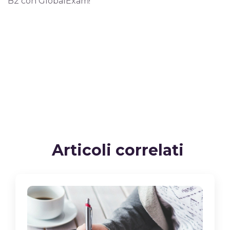
B2 con GlobalExam!
Articoli correlati