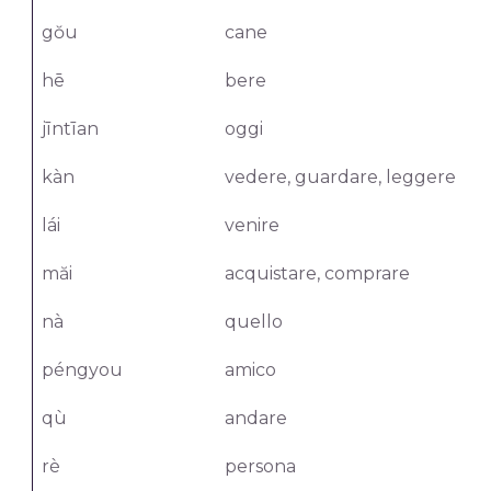
gŏu
cane
hē
bere
jīntīan
oggi
kàn
vedere, guardare, leggere
lái
venire
măi
acquistare, comprare
nà
quello
péngyou
amico
qù
andare
rè
persona