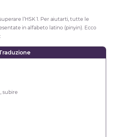
perare l’HSK 1. Per aiutarti, tutte le
sentate in alfabeto latino (pinyin). Ecco
:
Traduzione
, subire