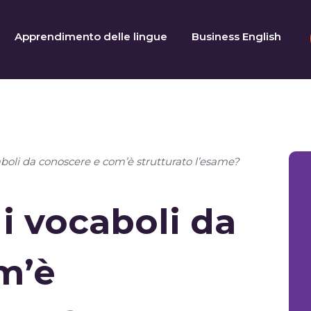
Apprendimento delle lingue
Business English
aboli da conoscere e com’è strutturato l’esame?
 i vocaboli da
m’è