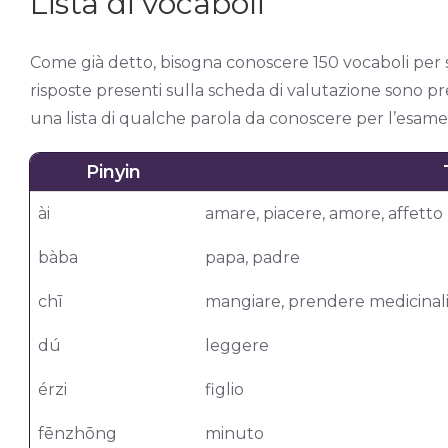
Lista di vocaboli
Come già detto, bisogna conoscere 150 vocaboli per su
risposte presenti sulla scheda di valutazione sono pre
una lista di qualche parola da conoscere per l’esame
Pinyin
ài
amare, piacere, amore, affetto
bàba
papa, padre
chī
mangiare, prendere medicinali
dú
leggere
érzi
figlio
fēnzhōng
minuto