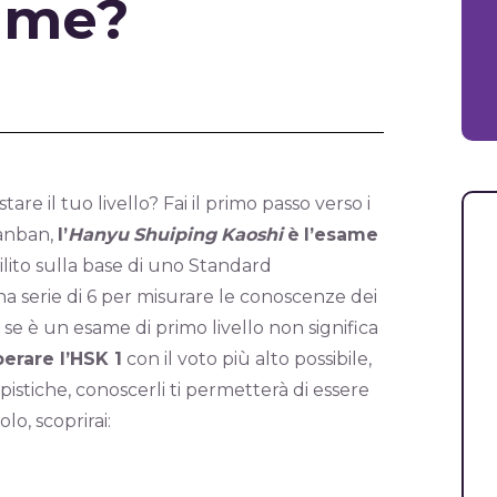
same?
tare il tuo livello? Fai il primo passo verso i
Hanban,
l’
Hanyu
Shuiping
Kaoshi
è
l’esame
ilito sulla base di uno Standard
una serie di 6 per misurare le conoscenze dei
 se è un esame di primo livello non significa
erare l’HSK 1
con il voto più alto possibile,
pistiche, conoscerli ti permetterà di essere
lo, scoprirai: