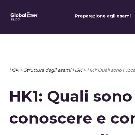
Skip
to
Preparazione agli esami
content
HSK
>
Struttura degli esami HSK
>
HK1: Quali sono i voc
HK1: Quali sono
conoscere e co