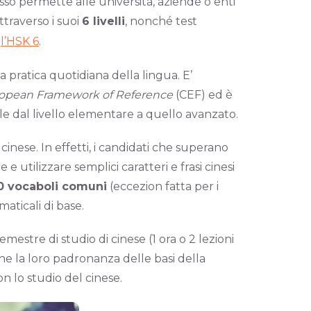
so permette alle università, aziende o enti
ttraverso i suoi
6 livelli
, nonché test
,
l’HSK 6
.
 pratica quotidiana della lingua. E’
pean Framework of Reference
(CEF) ed è
ale dal livello elementare a quello avanzato.
cinese. In effetti, i candidati che superano
utilizzare semplici caratteri e frasi cinesi
0 vocaboli comuni
(eccezion fatta per i
aticali di base.
estre di studio di cinese (1 ora o 2 lezioni
che la loro padronanza delle basi della
 lo studio del cinese.