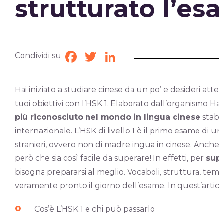
strutturato l’e
Condividi su
Facebook
Twitter
LinkedIn
Hai iniziato a studiare cinese da un po’ e desideri attes
tuoi obiettivi con l’HSK 1. Elaborato dall’organismo 
più riconosciuto
nel mondo in lingua cinese
stab
internazionale. L’HSK di livello 1 è il primo esame di 
stranieri, ovvero non di madrelingua in cinese. Anche
però che sia così facile da superare! In effetti, per
sup
bisogna prepararsi al meglio. Vocaboli, struttura, tem
veramente pronto il giorno dell’esame. In quest’artico
Cos’è L’HSK 1 e chi può passarlo