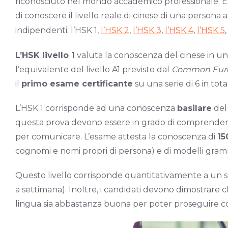
riconosciuto nel mondo accademico professionale. Es
di conoscere il livello reale di cinese di una persona a
indipendenti: l’HSK 1,
l’HSK 2
,
l’HSK 3
,
l’HSK 4
,
l’HSK 5
L’HSK livello 1
valuta la conoscenza del cinese in una
l’equivalente del livello A1 previsto dal
Common Euro
il
primo esame certificante
su una serie di 6 in tot
L’HSK 1 corrisponde ad una conoscenza
basilare
del 
questa prova devono essere in grado di comprendere e 
per comunicare. L’esame attesta la conoscenza di
15
cognomi e nomi propri di persona) e di modelli gramm
Questo livello corrisponde quantitativamente a un sem
a settimana). Inoltre, i candidati devono dimostrare 
lingua sia abbastanza buona per poter proseguire con