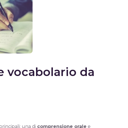
 e vocabolario da
rincipali: una di
comprensione orale
e