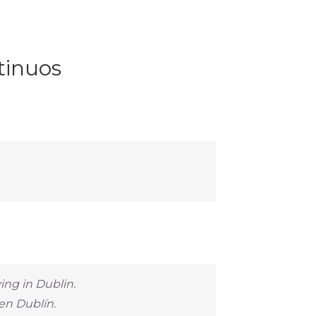
tinuos
ving in Dublin.
 en Dublín.