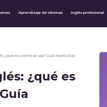
menes
Aprendizaje de idiomas
Inglés profesional
s: ¿qué es y cómo se usa? Guía explicativa
lés: ¿qué es
 Guía