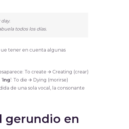
 day.
uela todos los días.
 que tener en cuenta algunas
esaparece: To create 🡪 Creating (crear)
 ‘
ing
’: To die 🡪 Dying (morirse)
da de una sola vocal, la consonante
l gerundio en