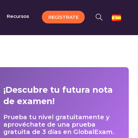
Recursos
REGÍSTRATE
¡Descubre tu futura nota
de examen!
Prueba tu nivel gratuitamente y
aprovéchate de una prueba
gratuita de 3 días en GlobalExam.