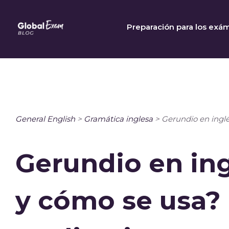
Skip
to
Preparación para los exá
content
General English
>
Gramática inglesa
>
Gerundio en inglé
Gerundio en ing
y cómo se usa?