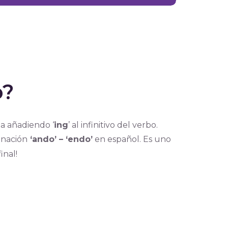
o?
a añadiendo ‘
ing
’ al infinitivo del verbo.
minación
‘ando’ – ‘endo’
en español. Es uno
final!