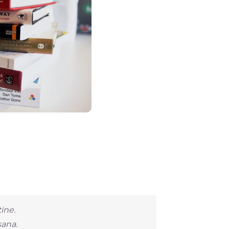
ine.
sana.