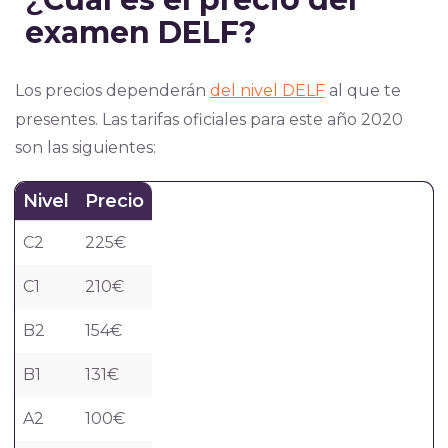
examen DELF?
Los precios
dependerán
del nivel DELF
al que te
presentes.
Las tarifas oficiales para este año 2020
son las siguientes:
Nivel
Precio
C2
225€
C1
210€
B2
154€
B1
131€
A2
100€