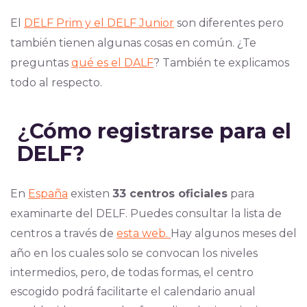
El
DELF Prim y el DELF Junior
son diferentes pero
también tienen algunas cosas en común. ¿Te
preguntas
qué es el DALF
? También te explicamos
todo al respecto.
¿
Cómo registrarse para el
DELF?
E
n
España
exis
ten
33 centros oficiales
para
examinarte del DELF.
Puedes consultar la lista de
centros a t
ravés de
esta web.
Ha
y algunos meses del
año en los cuales solo se convocan los niveles
intermedios, pero, de todas formas, el centro
escogido podrá facilitarte el calendario anual