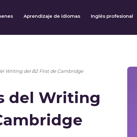
menes
Aprendizaje de idiomas
Inglés profesional
del Writing del B2 First de Cambridge
s del Writing
 Cambridge