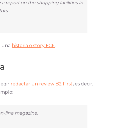
 a report on the shopping facilities in
ors.
ir una
historia o story FCE
.
ña
legir
redactar un
review B2 First
,
es decir,
jemplo:
n-line magazine.