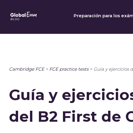
Skip
to
Preparación para los exá
content
Cambridge FCE
>
FCE practice tests
>
Guía y ejercicios 
Guía y ejercicio
del B2 First de