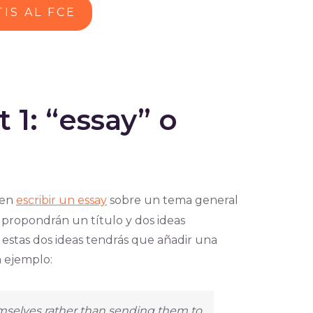
IS AL FCE
t 1: “essay” o
 en
escribir un essay
sobre un tema general
 propondrán un título y dos ideas
 estas dos ideas tendrás que añadir una
n ejemplo:
mselves rather than sending them to