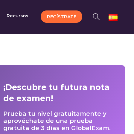
Recursos
REGÍSTRATE
¡Descubre tu futura nota
de examen!
Prueba tu nivel gratuitamente y
aprovéchate de una prueba
gratuita de 3 días en GlobalExam.