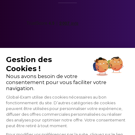
Compréhension et
nous faisons allusion évidemment à la portée du
Commencez dès maintenant avec
un test
production écrites
travail en matière de rayonnement de la langue
gratuit DALF
.
Rédaction d'un texte
française dans le monde.
structuré (article, éditorial,
3 h 30
/ 50
rapport, discours...) sur la base
d’un dossier de documents
d'environ 2 000 mots.
Gestion des
Cookies !
Durée totale des épreuves collectives : 3 h
Nous avons besoin de votre
consentement pour vous faciliter votre
30
navigation.
Global-Exam utilise des cookies nécessaires au bon
fonctionnement du site. D’autres catégories de cookies
Source : France Éducation International
peuvent être utilisées pour personnaliser votre expérience,
diffuser des offres commerciales personnalisées ou réaliser
des analyses pour optimiser notre offre. Votre consentement
GlobalExam n'entretient aucun lien avec les institutions qui gèrent les
peut être retiré à tout moment.
examens officiels du TOEIC®, du Linguaskill, du TOEFL ®, du BRIGHT,
du IELTS, du Cambridge, du Pipplet, du LanguageCert, du HSK®, du
Pour modifier vos préférences par la suite, cliquez sur le lien