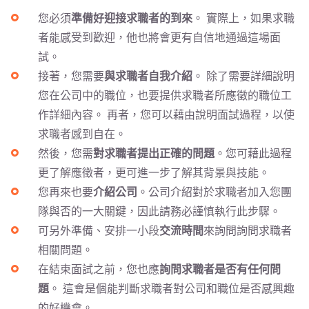
您必須
準備好迎接求職者的到來
。 實際上，如果求職
者能感受到歡迎，他也將會更有自信地通過這場面
試。
接著，您需要
與求職者自我介紹
。 除了需要詳細說明
您在公司中的職位，也要提供求職者所應徵的職位工
作詳細內容。 再者，您可以藉由說明面試過程，以使
求職者感到自在。
然後，您需
對求職者提出正確的問題
。您可藉此過程
更了解應徵者，更可進一步了解其背景與技能。
您再來也要
介紹公司
。公司介紹對於求職者加入您團
隊與否的一大關鍵，因此請務必謹慎執行此步驟。
可另外準備、安排一小段
交流時間
來詢問詢問求職者
相關問題。
在結束面試之前，您也應
詢問求職者是否有任何問
題
。 這會是個能判斷求職者對公司和職位是否感興趣
的好機會。