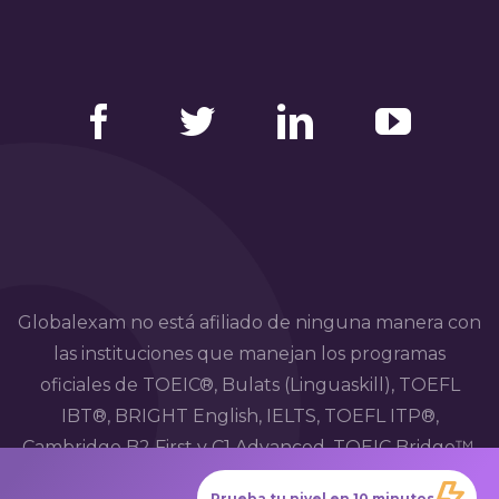
Facebook
Twitter
LinkedIn
YouTube
Globalexam no está afiliado de ninguna manera con
las instituciones que manejan los programas
oficiales de TOEIC®, Bulats (Linguaskill), TOEFL
IBT®, BRIGHT English, IELTS, TOEFL ITP®,
Cambridge B2 First y C1 Advanced, TOEIC Bridge™,
HSK®, BRIGHT Español, DELE, DELF, TCF, BRIGHT
Prueba tu nivel en 10 minutos