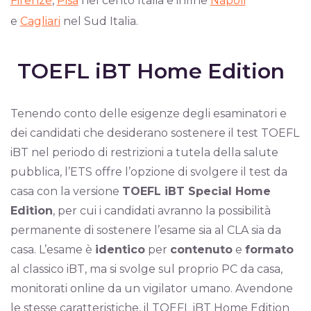
Firenze
,
Pisa
nel cento Italia e infine
Napoli
e
Cagliari
nel Sud Italia.
TOEFL iBT Home Edition
Tenendo conto delle esigenze degli esaminatori e
dei candidati che desiderano sostenere il test TOEFL
iBT nel periodo di restrizioni a tutela della salute
pubblica, l’ETS offre l’opzione di svolgere il test da
casa con la versione
TOEFL iBT Special Home
Edition
, per cui i candidati avranno la possibilità
permanente di sostenere l’esame sia al CLA sia da
casa. L’esame è
identico
per
contenuto
e
formato
al classico iBT, ma si svolge sul proprio PC da casa,
monitorati online da un vigilator umano. Avendone
le stesse caratteristiche, il TOEFL iBT Home Edition