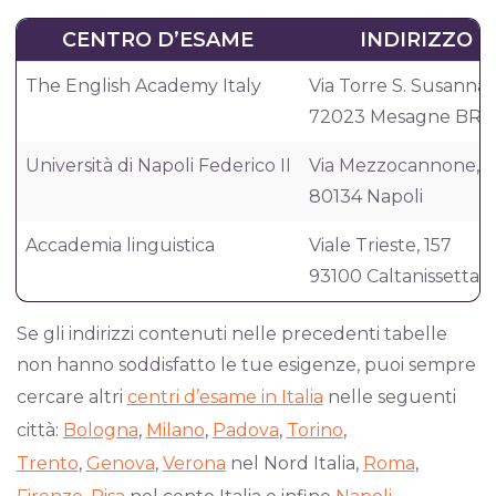
CENTRO D’ESAME
INDIRIZZO
The English Academy Italy
Via Torre S. Susanna,
72023 Mesagne BR
Università di Napoli Federico II
Via Mezzocannone, 8
80134 Napoli
Accademia linguistica
Viale Trieste, 157
93100 Caltanissetta 
Se gli indirizzi contenuti nelle precedenti tabelle
non hanno soddisfatto le tue esigenze, puoi sempre
cercare altri
centri d’esame in Italia
nelle seguenti
città:
Bologna
,
Milano
,
Padova
,
Torino
,
Trento
,
Genova
,
Verona
nel Nord Italia,
Roma
,