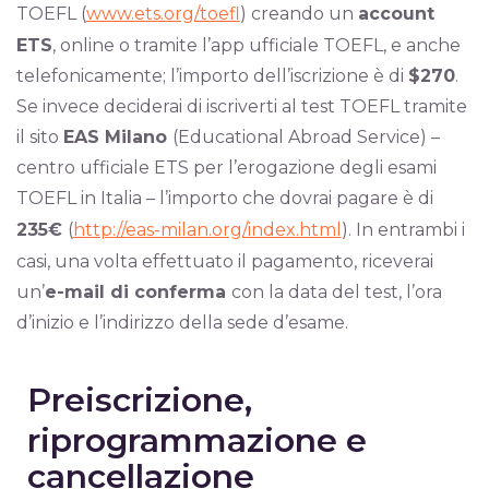
TOEFL (
www.ets.org/toefl
) creando un
account
ETS
, online o tramite l’app ufficiale TOEFL, e anche
telefonicamente; l’importo dell’iscrizione è di
$270
.
Se invece deciderai di iscriverti al test TOEFL tramite
il sito
EAS Milano
(Educational Abroad Service) –
centro ufficiale ETS per l’erogazione degli esami
TOEFL in Italia – l’importo che dovrai pagare è di
235€
(
http://eas-milan.org/index.html
). In entrambi i
casi, una volta effettuato il pagamento, riceverai
un’
e-mail di conferma
con la data del test, l’ora
d’inizio e l’indirizzo della sede d’esame.
Preiscrizione,
riprogrammazione e
cancellazione