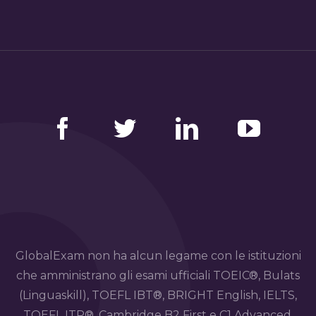
Facebook
Twitter
LinkedIn
YouTube
GlobalExam non ha alcun legame con le istituzioni
che amministrano gli esami ufficiali TOEIC®, Bulats
(Linguaskill), TOEFL IBT®, BRIGHT English, IELTS,
TOEFL ITP®, Cambridge B2 First e C1 Advanced,