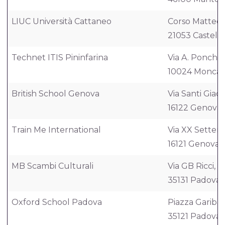
LIUC Università Cattaneo
Corso Matteott
21053 Castell
Technet ITIS Pininfarina
Via A. Ponchiell
10024 Moncali
British School Genova
Via Santi Giac
16122 Genova
Train Me International
Via XX Settem
16121 Genova
MB Scambi Culturali
Via GB Ricci, 6
35131 Padova
Oxford School Padova
Piazza Garibald
35121 Padova