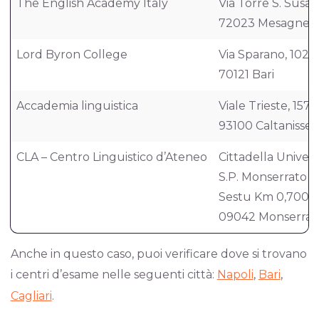
The English Academy Italy
Via Torre S. Susan
72023 Mesagne 
Lord Byron College
Via Sparano, 102
70121 Bari
Accademia linguistica
Viale Trieste, 157
93100 Caltanisset
CLA – Centro Linguistico d’Ateneo
Cittadella Univers
S.P. Monserrato
Sestu Km 0,700
09042 Monserrat
Anche in questo caso, puoi verificare dove si trovano
i centri d’esame nelle seguenti città:
Napoli
,
Bari
,
Cagliari
.