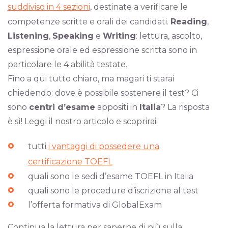
suddiviso in 4 sezioni
, destinate a verificare le
competenze scritte e orali dei candidati.
Reading
,
Listening
,
Speaking
e
Writing
: lettura, ascolto,
espressione orale ed espressione scritta sono in
particolare le 4 abilità testate.
Fino a qui tutto chiaro, ma magari ti starai
chiedendo: dove è possibile sostenere il test? Ci
sono
centri d’esame
appositi in
Italia
? La risposta
è sì! Leggi il nostro articolo e scoprirai:
tutti
i vantaggi di possedere una
certificazione TOEFL
quali sono le sedi d’esame TOEFL in Italia
quali sono le procedure d’iscrizione al test
l’offerta formativa di GlobalExam
Continua la lettura per saperne di più sulla