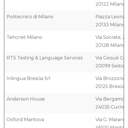
20122 Milano
Politecnico di Milano
Piazza Leonard
20133 Milano
Tehcnet Milano
Via Socrate, 26
20128 Milano
RTS Testing & Language Services
Via Giosuè Car
20099 Sesto S
Inlingua Brescia Srl
Via Brozzoni, 1
25125 Brescia
Anderson House
Via Bergamo, 
24035 Curno
Oxford Mantova
Via G. Marango
46100 Mantov