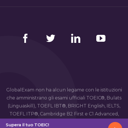
Facebook
Twitter
LinkedIn
YouTube
GlobalExam non ha alcun legame con le istituzioni
che amministrano gli esami ufficiali TOEIC®, Bulats
(Linguaskill), TOEFL IBT®, BRIGHT English, IELTS,
TOEFL ITP®, Cambridge B2 First e C1 Advanced,
TOEIC Bridge™, HSK®, BRIGHT Español, DELE,
Supera il tuo TOEIC!