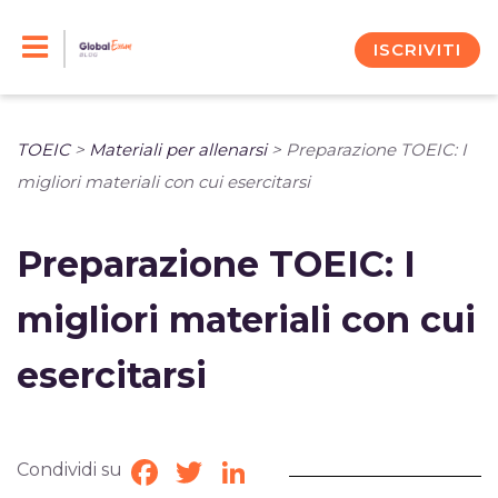
Skip
to
ISCRIVITI
content
TOEIC
>
Materiali per allenarsi
>
Preparazione TOEIC: I
migliori materiali con cui esercitarsi
Preparazione TOEIC: I
migliori materiali con cui
esercitarsi
Condividi su
Facebook
Twitter
LinkedIn