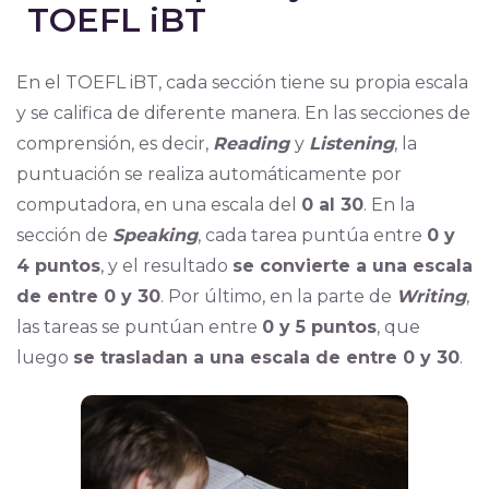
TOEFL iBT
En el TOEFL iBT, cada sección tiene su propia escala
y se califica de diferente manera. En las secciones de
comprensión, es decir,
Reading
y
Listening
, la
puntuación se realiza automáticamente por
computadora, en una escala del
0 al 30
. En la
sección de
Speaking
, cada tarea puntúa entre
0 y
4 puntos
, y el resultado
se convierte a una escala
de entre 0 y 30
. Por último, en la parte de
Writing
,
las tareas se puntúan entre
0 y 5 puntos
, que
luego
se trasladan a una escala de entre 0 y 30
.