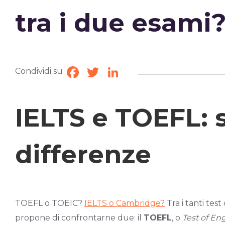
tra i due esami
Condividi su
Facebook
Twitter
LinkedIn
IELTS e TOEFL: s
differenze
TOEFL o TOEIC?
IELTS o Cambridge?
Tra i tanti tes
propone di confrontarne due: il
TOEFL
, o
Test of En