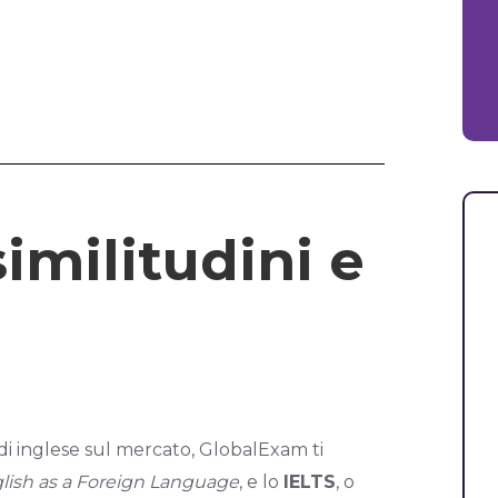
?
imilitudini e
t di inglese sul mercato, GlobalExam ti
glish as a Foreign Language
, e lo
IELTS
, o