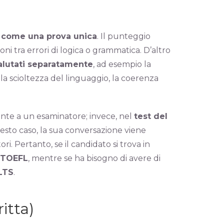
i come una prova unica
. Il punteggio
oni tra errori di logica o grammatica. D’altro
alutati separatamente
, ad esempio la
la scioltezza del linguaggio, la coerenza
fronte a un esaminatore; invece, nel
test del
uesto caso, la sua conversazione viene
i. Pertanto, se il candidato si trova in
TOEFL
, mentre se ha bisogno di avere di
LTS
.
itta)