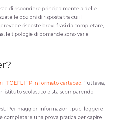
esto di rispondere principalmente a delle
te le opzioni di risposta tra cui il
prevede risposte brevi, frasi da completare,
ma, le tipologie di domande sono varie.
.
er?
 il TOEFL ITP in formato cartaceo
. Tuttavia,
n istituto scolastico e sta scomparendo.
est. Per maggiori informazioni, puoi leggere
e è completare una prova pratica per capire