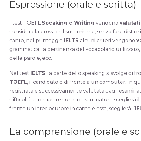
Espressione (orale e scritta)
I test TOEFL
Speaking e Writing
vengono
valutat
considera la prova nel suo insieme, senza fare distinzi
canto, nel punteggio
IELTS
alcuni criteri vengono
v
grammatica, la pertinenza del vocabolario utilizzato, 
delle parole, ecc.
Nel test
IELTS
, la parte dello speaking si svolge di 
TOEFL
, il candidato è di fronte a un computer. In q
registrata e successivamente valutata dagli esaminator
difficoltà a interagire con un esaminatore sceglierà il
fronte un interlocutore in carne e ossa, sceglierà l’
IE
La comprensione (orale e scr