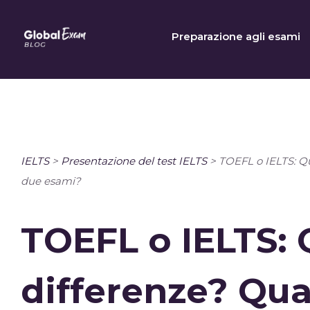
Skip
to
Preparazione agli esami
content
IELTS
>
Presentazione del test IELTS
>
TOEFL o IELTS: Qua
due esami?
TOEFL o IELTS: 
differenze? Qua