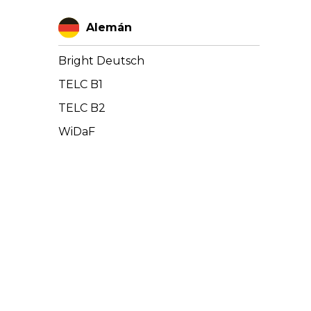
Alemán
Bright Deutsch
TELC B1
TELC B2
WiDaF