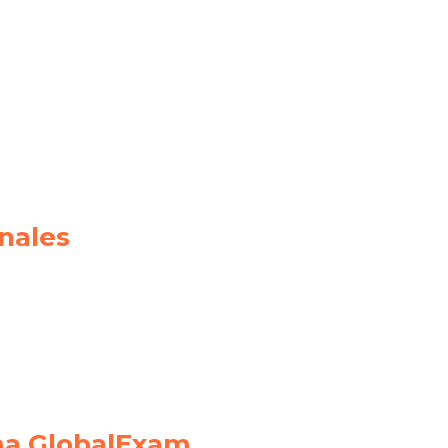
nales
rma GlobalExam