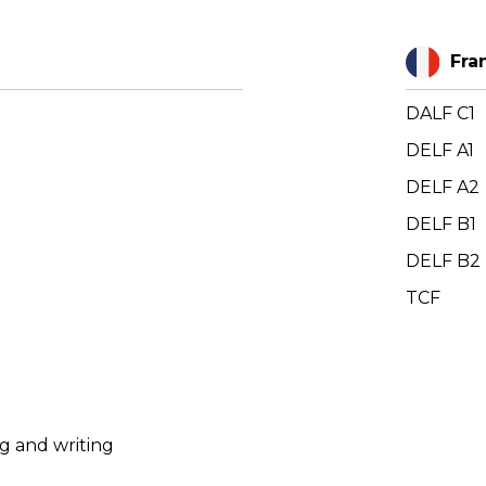
Fra
DALF C1
DELF A1
DELF A2
DELF B1
DELF B2
TCF
g and writing