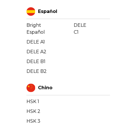
Español
Bright
DELE
Español
C1
DELE A1
DELE A2
DELE B1
DELE B2
Chino
HSK 1
HSK 2
HSK 3