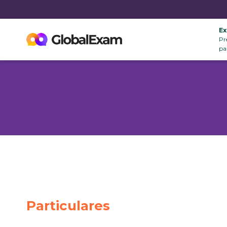
E
Pr
pa
Particulares