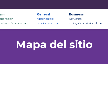
xam
General
Business
eparación
Aprendizaje
Refuerzo
ra los exámenes
de idiomas
en inglés profesional
Mapa del sitio