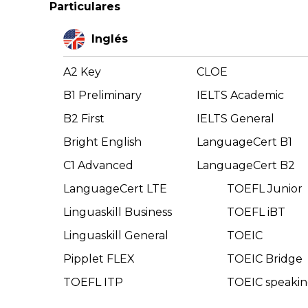
Particulares
Inglés
A2 Key
CLOE
B1 Preliminary
IELTS Academic
B2 First
IELTS General
Bright English
LanguageCert B1
C1 Advanced
LanguageCert B2
LanguageCert LTE
TOEFL Junior
Linguaskill Business
TOEFL iBT
Linguaskill General
TOEIC
Pipplet FLEX
TOEIC Bridge
TOEFL ITP
TOEIC speakin