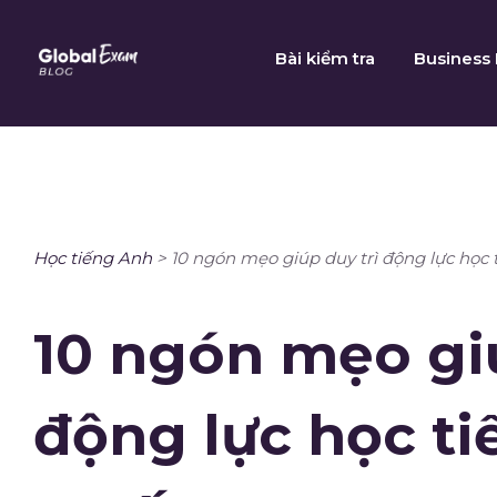
Skip
to
Bài kiểm tra
Business 
content
Học tiếng Anh
>
10 ngón mẹo giúp duy trì động lực học 
10 ngón mẹo giú
động lực học ti