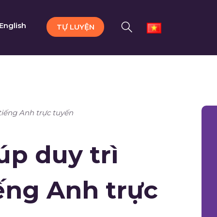
English
TỰ LUYỆN
tiếng Anh trực tuyến
p duy trì
ếng Anh trực