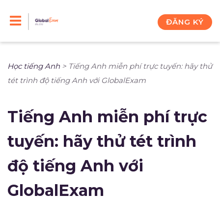
Skip
to
ĐĂNG KÝ
content
Học tiếng Anh
>
Tiếng Anh miễn phí trực tuyến: hãy thử
tét trình độ tiếng Anh với GlobalExam
Tiếng Anh miễn phí trực
tuyến: hãy thử tét trình
độ tiếng Anh với
GlobalExam