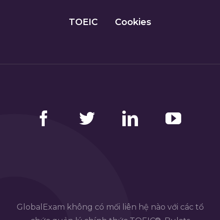
TOEIC
Cookies
Facebook
Twitter
LinkedIn
YouTube
GlobalExam không có mối liên hệ nào với các tổ