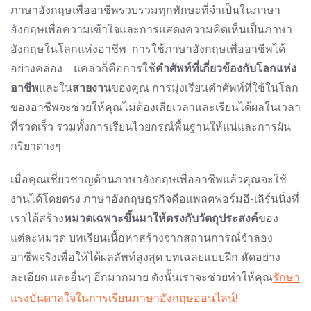
ภาษาอังกฤษเพื่ออาชีพรวบรวมทุกทักษะที่จำเป็นในภาษา
อังกฤษเพื่อความเข้าใจและการแสดงความคิดเห็นเป็นภาษา
อังกฤษในโลกแห่งอาชีพ การใช้ภาษาอังกฤษเพื่ออาชีพได้
อย่างคล่อง แคล่วก็คือการใช้
คำศัพท์ที่เกี่ยวข้องกับโลกแห่ง
อาชีพ
และใน
สายงาน
ของคุณ การมุ่งเรียนคำศัพท์ที่ใช้ในโลก
ของอาชีพจะช่วยให้คุณไม่ต้องเสียเวลาและเรียนได้ผลในเวลา
ที่รวดเร็ว รวมทั้งการเรียนไวยกรณ์พื้นฐานให้แน่และการผัน
กริยาต่างๆ
เมื่อคุณเชี่ยวชาญด้านภาษาอังกฤษเพื่ออาชีพแล้วคุณจะใช้
งานได้โดยตรง ภาษาอังกฤษธุรกิจคือแพลตฟอร์มอี-เลิร์นนิ่งที่
เราได้สร้าง
หมวดเฉพาะขึ้นมาให้ตรงกับวัตถุประสงค์
ของ
แต่ละหมวด บทเรียนเนื้อหาสร้างจากสถานการณ์จำลอง
อาชีพจริงเพื่อให้ได้ผลลัพท์สูงสุด บทเฉลยแบบฝึก หัดอย่าง
ละเอียด และอื่นๆ อีกมากมาย ดังนั้นเราจะช่วยทำให้คุณ
รักษา
แรงบันดาลใจในการเรียนภาษาอังกฤษออนไลน์!