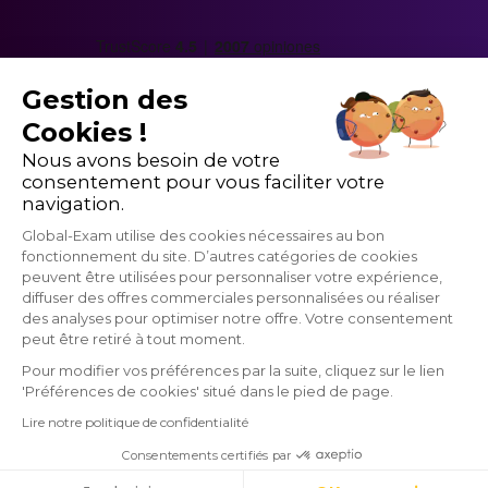
Gestion des
Cookies !
Nous avons besoin de votre
consentement pour vous faciliter votre
navigation.
Global-Exam utilise des cookies nécessaires au bon
fonctionnement du site. D’autres catégories de cookies
peuvent être utilisées pour personnaliser votre expérience,
diffuser des offres commerciales personnalisées ou réaliser
des analyses pour optimiser notre offre. Votre consentement
peut être retiré à tout moment.
Pour modifier vos préférences par la suite, cliquez sur le lien
'Préférences de cookies' situé dans le pied de page.
GlobalExam no tiene ninguna relación con instituciones que
Lire notre politique de confidentialité
administran exámenes oficiales como TOEIC®, Linguaskill (Bulats),
TOEFL®, BRIGHT, IELTS, Cambridge, Pipplet, LanguageCert, HSK®,
Consentements certifiés par
DELE, DELF, TCF y WiDaF. © 2026 GlobalExam
Cookies