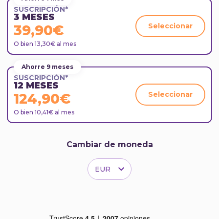
culturas como la japonesa, en las que el trato al
SUSCRIPCIÓN*
cliente es tan respetuoso que este nunca debe
3 MESES
tocar la puerta del auto (el taxista lo hace por él
Seleccionar
39,90€
usando un botón).
O bien 13,30€ al mes
Ahorre 9 meses
SUSCRIPCIÓN*
12 MESES
Seleccionar
124,90€
O bien 10,41€ al mes
Cambiar de moneda
EUR