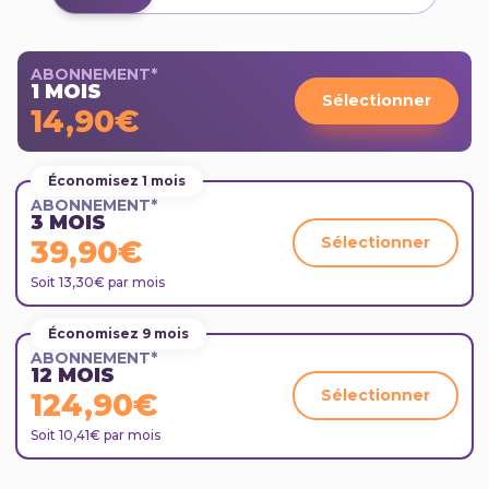
Permanent contract
CDI
Position
Poste
Salary / Wage
Salaire
ABONNEMENT*
1 MOIS
Skills
Compétences
Sélectionner
14,90€
Time off
Congés
Poste vacant,
Vacancy
poste à pourvoir
Économisez 1 mois
ABONNEMENT*
Expérience
Work experience
3 MOIS
professionnelle
Sélectionner
39,90€
Workplace
Lieu de travail
Soit 13,30€ par mois
Conditions de
Working conditions
travail
Économisez 9 mois
ABONNEMENT*
Questions à poser en entretien
12 MOIS
Avoir une liste de questions préparées en amont
Sélectionner
124,90€
peut également vous aider à mieux vous exprimer
lors de l’entretien. Nous vous avons listé
sept
Soit 10,41€ par mois
principales questions en situation de
recrutement à poser
. De quoi vous aider à bien