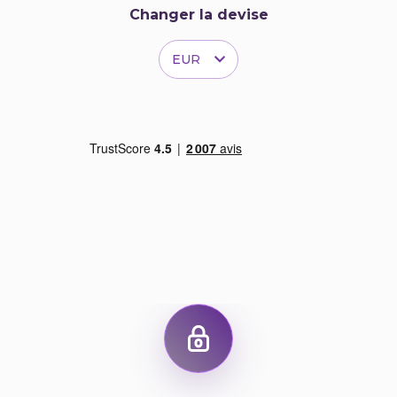
vous préparer avant de vous lancer !
Changer la devise
Anglais
Français
EUR
Tell me about
Parlez-moi de vous
yourself
Pourquoi avez-vous
Why did you leave
quitté votre dernier
your last job?
poste ?
Why are you
Pourquoi souhaitez-
interested in
vous travailler pour
working for our
nous ?
company?
Why should we
Pourquoi devrions-
hire you ?
nous vous embaucher ?
What is your
Quelle est votre plus
greatest strength?
grande force ? Votre
and your
plus grande faiblesse ?
weakness?
What are your
Quelles sont vos