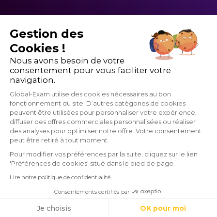
quelques phrases
Pouvez-vous me
Et rappelez-vous, l’important, c’est l’EN-TRAÎ-NE-
votre ordinateur ou sur votre téléphone.
types que vous
parler de la culture
MENT !
pourrez utiliser:
de l’entreprise?
Gestion des
Can you talk about
Pouvez-vous m’en
Cookies !
company culture?
dire plus sur les
Nous avons besoin de votre
responsibilités
Can you share more
consentement pour vous faciliter votre
opérationnelles du
about the day-to-day
navigation.
poste?
responsibilities of this
role?
Global-Exam utilise des cookies nécessaires au bon
fonctionnement du site. D’autres catégories de cookies
peuvent être utilisées pour personnaliser votre expérience,
diffuser des offres commerciales personnalisées ou réaliser
des analyses pour optimiser notre offre. Votre consentement
GlobalExam n'entretient aucun lien avec les institutions qui gèrent les
peut être retiré à tout moment.
examens officiels du TOEIC®, du Linguaskill, du TOEFL ®, du BRIGHT,
du IELTS, du Cambridge, du Pipplet, du LanguageCert, du HSK®, du
Pour modifier vos préférences par la suite, cliquez sur le lien
DELE, du DELF, du TCF et du WiDaF. © 2026 GlobalExam
'Préférences de cookies' situé dans le pied de page.
Lire notre politique de confidentialité
Consentements certifiés par
Commencez gratuitement
Cookies
Je choisis
OK pour moi