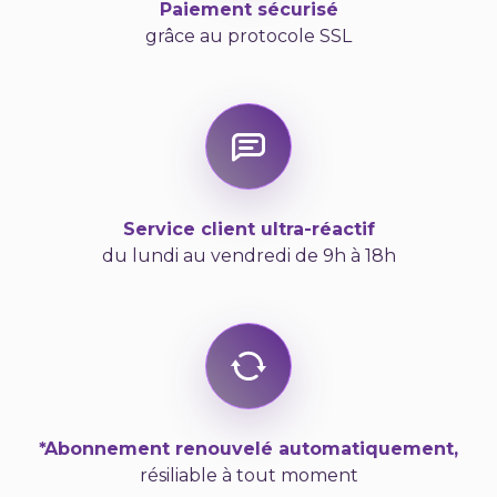
salary expectations
prétentions salariales
Paiement sécurisé
for this position?
pour ce poste ?
grâce au protocole SSL
Do you have any
Avez-vous des
questions for me ?
questions ?
Service client ultra-réactif
du lundi au vendredi de 9h à 18h
*Abonnement renouvelé automatiquement,
résiliable à tout moment