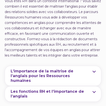
Vous êtes RH dans un contexte international ? Vous savez
combien il est essentiel de maîtriser l'anglais pour établir
des relations solides avec vos collaborateurs. Le parcours
Ressources humaines vous aide à développer vos
compétences en anglais pour comprendre les attentes de
vos collaborateurs et échanger avec eux de manière
efficace, en favorisant une communication ouverte et
constructive. Formez-vous à la rédaction de documents
professionnels spécifiques aux RH, au recrutement et à
l'accompagnement de vos équipes en anglais pour attirer
les meilleurs talents et les intégrer dans votre entreprise.
L’importance de la maîtrise de
l’anglais pour les Ressources
humaines
Vous êtes attiré par les métiers impliquant des
Les fonctions RH et l’importance de
l’anglais
échanges et des contacts humains ? Vous avez le
sens de l’écoute et de la psychologie ? Vous êtes