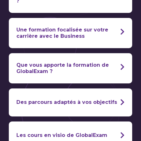
?
anglais
la question du salaire,
Une formation focalisée sur votre
(to) Hire
carrière avec le Business
(to) Fill the position
My current job
Que vous apporte la formation de
GlobalExam ?
Starting salary
to be paid monthly :
Gross salary
to be paid piecework :
notre formation en anglais
Net salary
professionnel et Business
benefits in kind :
Des parcours adaptés à vos objectifs
Salary expectations
a seniority bonus :
Perks
danger money :
We have an opening for a finance manager
Les cours en visio de GlobalExam
holiday premium :