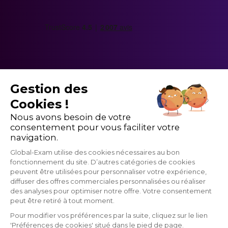
Gestion des
Cookies !
Nous avons besoin de votre
consentement pour vous faciliter votre
navigation.
Global-Exam utilise des cookies nécessaires au bon
fonctionnement du site. D’autres catégories de cookies
peuvent être utilisées pour personnaliser votre expérience,
diffuser des offres commerciales personnalisées ou réaliser
des analyses pour optimiser notre offre. Votre consentement
GlobalExam n'entretient aucun lien avec les institutions qui gèrent les
peut être retiré à tout moment.
examens officiels du TOEIC®, du Linguaskill, du TOEFL ®, du BRIGHT,
du IELTS, du Cambridge, du Pipplet, du LanguageCert, du HSK®, du
Pour modifier vos préférences par la suite, cliquez sur le lien
DELE, du DELF, du TCF et du WiDaF. © 2026 GlobalExam
'Préférences de cookies' situé dans le pied de page.