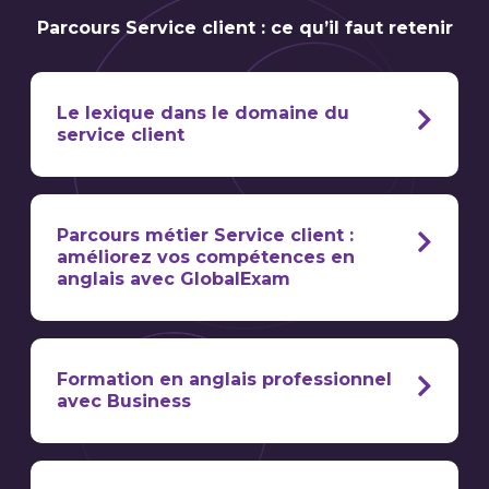
Parcours Service client : ce qu’il faut retenir
Le lexique dans le domaine du
service client
Le vocabulaire général de l’appel
téléphonique
Parcours métier Service client :
external call
améliorez vos compétences en
anglais avec GlobalExam
internal call
direct line
to dial a number
Formation en anglais professionnel
avec Business
phone number
country code