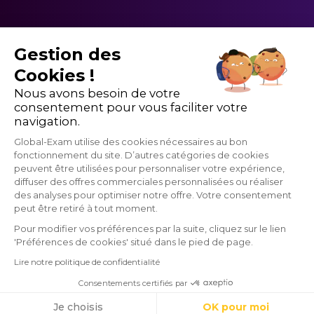
vous conviendrait ?
- That absolutely made my day! :
Je suis
Gestion des
comblé ! C'est formidable !
Cookies !
- How can we make this right? :
Comment
Nous avons besoin de votre
puis-je redresser ce tort ?
consentement pour vous faciliter votre
navigation.
Les expressions pour répondre à un appel
Global-Exam utilise des cookies nécessaires au bon
téléphonique
fonctionnement du site. D’autres catégories de cookies
peuvent être utilisées pour personnaliser votre expérience,
How can I help you ? =
diffuser des offres commerciales personnalisées ou réaliser
des analyses pour optimiser notre offre. Votre consentement
GlobalExam n'entretient aucun lien avec les institutions qui gèrent les
peut être retiré à tout moment.
examens officiels du TOEIC®, du Linguaskill, du TOEFL ®, du BRIGHT,
Who’s speaking please ? =
du IELTS, du Cambridge, du Pipplet, du LanguageCert, du HSK®, du
Pour modifier vos préférences par la suite, cliquez sur le lien
DELE, du DELF, du TCF et du WiDaF. © 2026 GlobalExam
'Préférences de cookies' situé dans le pied de page.
Lire notre politique de confidentialité
Hold on the line / Hold on a minute =
Consentements certifiés par
Commencez gratuitement
Cookies
Je choisis
OK pour moi
On moment please