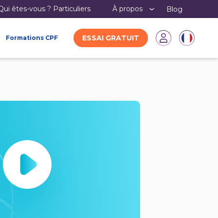
Qui êtes-vous ?
particuliers
À propos
Blog
ESSAI GRATUIT
Formations CPF