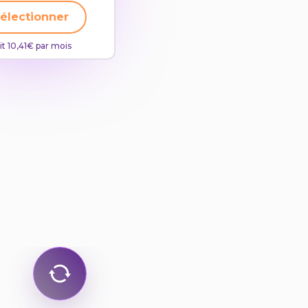
électionner
it 10,41€ par mois