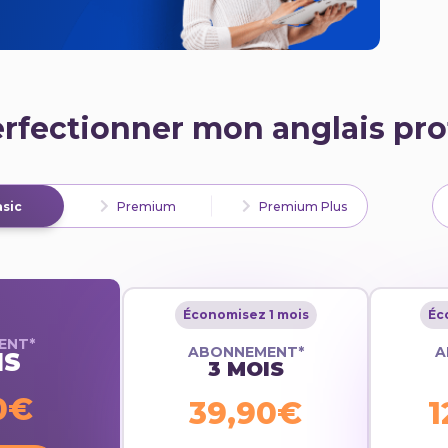
erfectionner mon anglais pro
sic
Premium
Premium Plus
Économisez 1 mois
Éc
ENT*
ABONNEMENT*
A
IS
3 MOIS
0€
39,90€
1