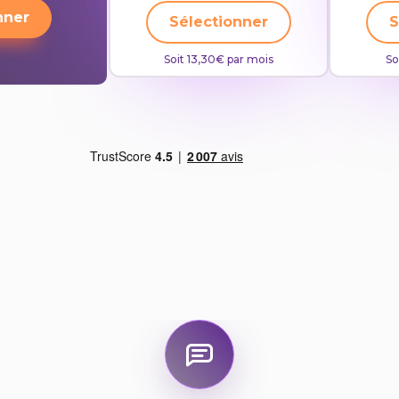
nner
Sélectionner
S
Soit 13,30€ par mois
So