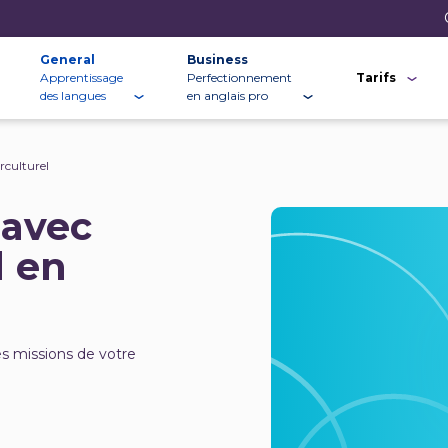
General
Business
Apprentissage
Perfectionnement
Tarifs
des langues
en anglais pro
rculturel
 avec
l en
es missions de votre