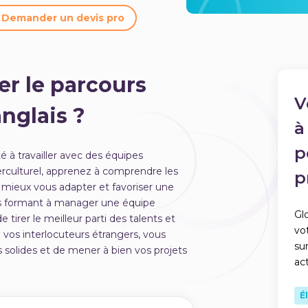
Demander un devis pro
er le parcours
V
anglais ?
à
p
é à travailler avec des équipes
terculturel, apprenez à comprendre les
p
r mieux vous adapter et favoriser une
 formant à manager une équipe
Gl
 tirer le meilleur parti des talents et
vo
vos interlocuteurs étrangers, vous
su
s solides et de mener à bien vos projets
act
É