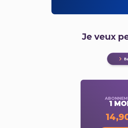
Je veux p
Ba
ABONNEM
1 MO
14,9