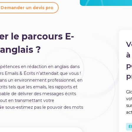
Demander un devis pro
r le parcours E-
V
 anglais ?
à
p
pétences en rédaction en anglais dans
s Emails & Écrits n’attendait que vous !
p
 dans un environnement professionnel, en
rits tels que les emails, les rapports et
Gl
pable de délivrer des messages écrits
vo
, tout en transmettant votre
su
 Ne sous-estimez pas le pouvoir des mots
act
É