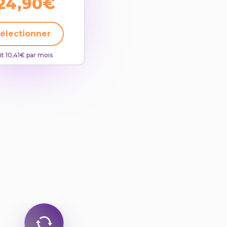
24,90€
électionner
it 10,41€ par mois