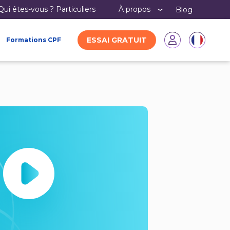
Qui êtes-vous ?
particuliers
À propos
Blog
ESSAI GRATUIT
Formations CPF