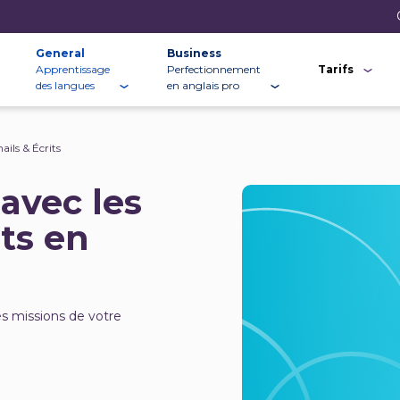
General
Business
Apprentissage
Perfectionnement
Tarifs
des langues
en anglais pro
ails & Écrits
 avec les
its en
es missions de votre